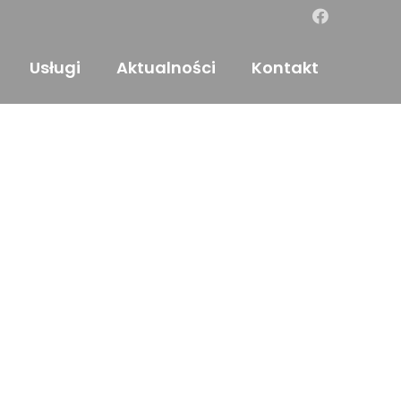
Usługi
Aktualności
Kontakt