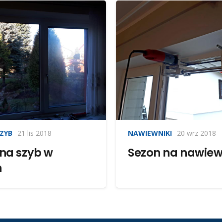
ZYB
21 lis 2018
NAWIEWNIKI
20 wrz 2018
a szyb w
Sezon na nawiew
h