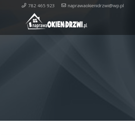
782 465 923
naprawaokienidrzwi@wp.pl